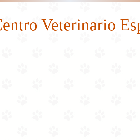
entro Veterinario Es
Dirección
E
57 (4) 274 22 52
especies17@yahoo.com
CR 51 50-93-(201 ), COPACABANA, Antioquia