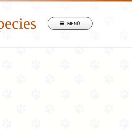
pecies
stamos aquí