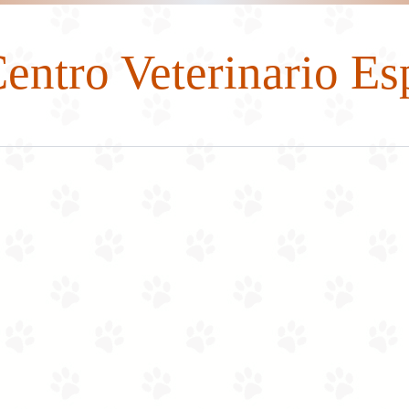
entro Veterinario Es
Dirección
E
57 (4) 274 22 52
especies17@yahoo.com
CR 51 50-93-(201 ), COPACABANA, Antioquia