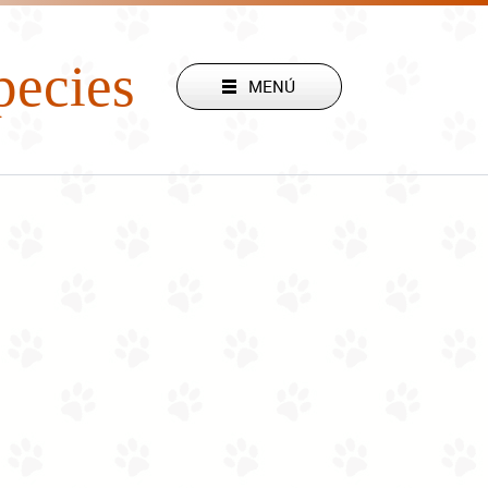
pecies
stamos aquí